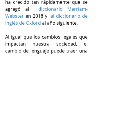
ha crecido tan rápidamente que se 
agregó al 
 diccionario Merriam-
Webster
 en 2018 y 
 al diccionario de 
inglés de Oxford
 al año siguiente.
Al igual que los cambios legales que 
impactan nuestra sociedad, el 
cambio de lenguaje puede traer una 
sensación de temor, de que las 
formas tradicionales de definirnos a 
nosotros mismos se vean 
amenazadas. Pero al final, la "X" en 
Latinx es una expresión general de 
apertura y bienvenida. No excluye a 
los latinos o latinas; simplemente 
deja espacio para todas las 
identidades de género a lo largo de 
un espectro.