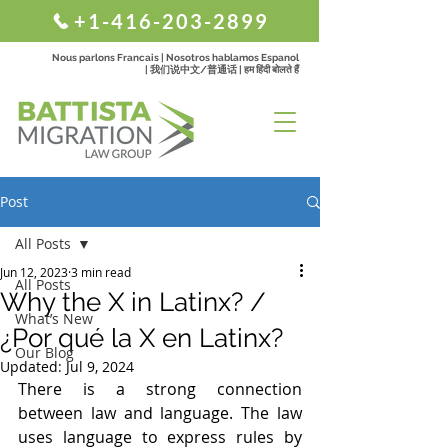
+1-416-203-2899
Nous parlons Francais | Nosotros hablamos Espanol
| 我们说中文/普通话 | हम हिंदी बोलते हैं
Post
All Posts
Jun 12, 2023
3 min read
All Posts
Why the X in Latinx? /
What’s New
¿Por qué la X en Latinx?
Our Blog
Updated:
Jul 9, 2024
There is a strong connection 
between law and language. The law 
uses language to express rules by 