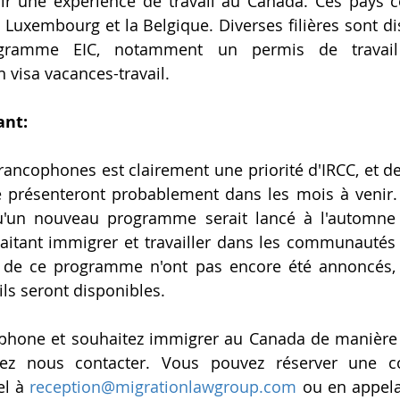
érir une expérience de travail au Canada. Ces pays 
le Luxembourg et la Belgique. Diverses filières sont d
gramme EIC, notamment un permis de travail 
 visa vacances-travail.
ant:
rancophones est clairement une priorité d'IRCC, et de
 présenteront probablement dans les mois à venir. 
'un nouveau programme serait lancé à l'automne 
itant immigrer et travailler dans les communautés r
ls de ce programme n'ont pas encore été annoncés, 
ils seront disponibles.
ophone et souhaitez immigrer au Canada de manière 
lez nous contacter. Vous pouvez réserver une co
l à 
reception@migrationlawgroup.com
 ou en appel