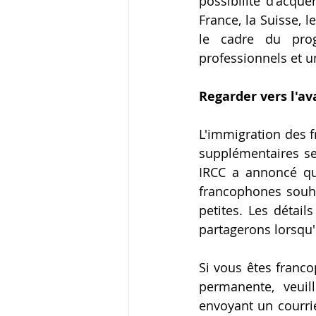
possibilité d'acqu
France, la Suisse, 
le cadre du pro
professionnels et un
Regarder vers l'av
L'immigration des f
supplémentaires se
IRCC a annoncé qu
francophones souha
petites. Les détai
partagerons lorsqu'
Si vous êtes franc
permanente, veuil
envoyant un courrie