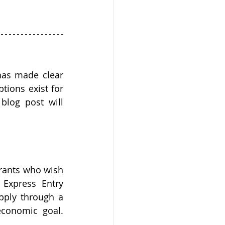
has made clear 
ions exist for 
log post will 
rants who wish 
Express Entry 
pply through a 
economic goal. 