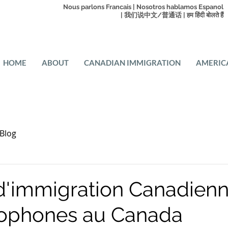
Nous parlons Francais | Nosotros hablamos Espanol
| 我们说中文/普通话 | हम हिंदी बोलते हैं
HOME
ABOUT
CANADIAN IMMIGRATION
AMERIC
Blog
d'immigration Canadien
cophones au Canada