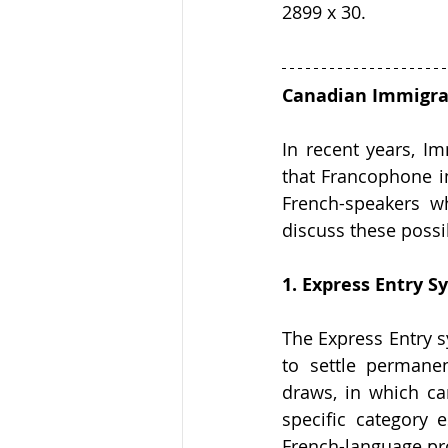
2899 x 30.
Canadian Immigrat
In recent years, I
that Francophone im
French-speakers w
discuss these possib
1. Express Entry S
The Express Entry s
to settle permanen
draws, in which ca
specific category 
French-language pro