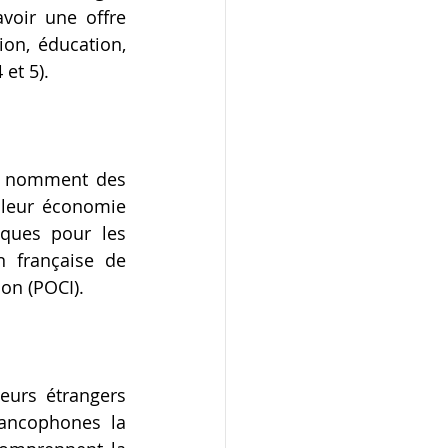
voir une offre 
on, éducation, 
et 5).
i nomment des 
leur économie 
ques pour les 
 française de 
on (POCI).
urs étrangers 
ancophones la 