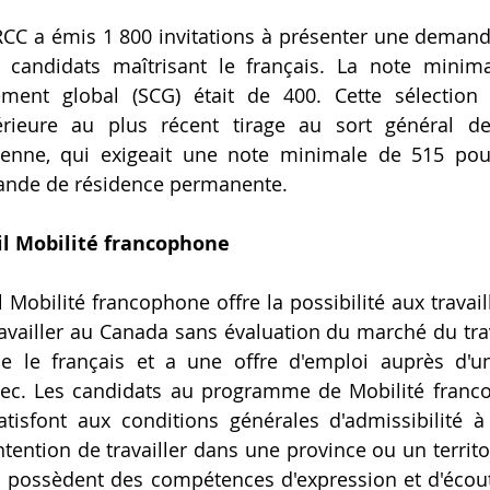
 IRCC a émis 1 800 invitations à présenter une demand
candidats maîtrisant le français. La note minima
ment global (SCG) était de 400. Cette sélection 
férieure au plus récent tirage au sort général de
ienne, qui exigeait une note minimale de 515 pour 
ande de résidence permanente.
il Mobilité francophone
 Mobilité francophone offre la possibilité aux travail
vailler au Canada sans évaluation du marché du travai
e le français et a une offre d'emploi auprès d'u
bec. Les candidats au programme de Mobilité franco
atisfont aux conditions générales d'admissibilité 
'intention de travailler dans une province ou un territoi
s possèdent des compétences d'expression et d'écout