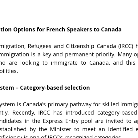
ion Options for French Speakers to Canada
mmigration, Refugees and Citizenship Canada (IRCC) 
migration is a key and permanent priority. Many opt
ho are looking to immigrate to Canada, and this b
ilities.
ystem – Category-based selection
ystem is Canada's primary pathway for skilled immig
tly. Recently, IRCC has introduced category-based 
ndidates in the Express Entry pool are invited to a
established by the Minister to meet an identified 
ficiency is one of IRCC’s recognized categories.